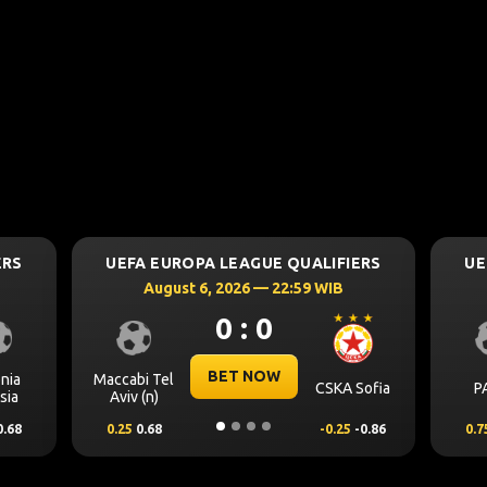
LEAGUE QUALIFIERS
UEFA EUROPA LEAGUE QUALIFIE
2026 — 00:45 WIB
August 6, 2026 — 22:00 WIB
0 : 0
0 : 0
ET NOW
BET NOW
CS
Anderlecht
KuPS
Universi
Craio
-0.75
0.94
-0.25
-0.97
0.25
0