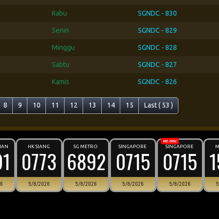
Rabu
SGNDC - 830
Senin
SGNDC - 829
Minggu
SGNDC - 828
Sabtu
SGNDC - 827
Kamis
SGNDC - 826
8
9
10
11
12
13
14
15
Last ( 53 )
NO DISC
HAN
HK SIANG
SG METRO
SINGAPORE
SINGAPORE
M
91
0773
6892
0715
0715
1
26
5/8/2026
5/8/2026
5/8/2026
5/8/2026
5