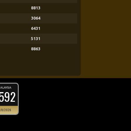
8813
3064
6431
5131
8863
ALAYSIA
592
/8/2026