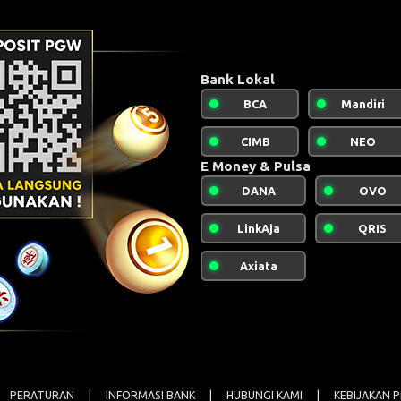
Bank Lokal
BCA
Mandiri
CIMB
NEO
E Money & Pulsa
DANA
OVO
LinkAja
QRIS
Axiata