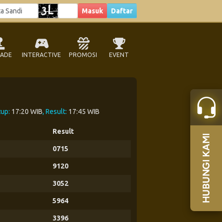
MATIS MASUK
JIKA BOSKU DEPOSIT DENGAN QRIS(HSPAY ATAU ETPAY )
Masuk
Daftar
ADE
INTERACTIVE
PROMOSI
EVENT
tup:
17:20 WIB
, Result:
17:45 WIB
Result
0715
9120
3052
5964
3396