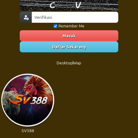
Remember Me
Masuk
Daftar Sekarang
Desktop
Wap
SV388