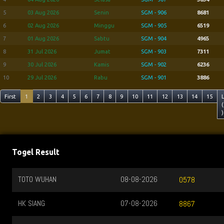
5
03 Aug 2026
Senin
SGM - 906
8681
6
02 Aug 2026
Minggu
SGM - 905
6519
7
01 Aug 2026
Sabtu
SGM - 904
4965
8
31 Jul 2026
Jumat
SGM - 903
7311
9
30 Jul 2026
Kamis
SGM - 902
6236
10
29 Jul 2026
Rabu
SGM - 901
3886
First
1
2
3
4
5
6
7
8
9
10
11
12
13
14
15
(
)
Togel Result
TOTO WUHAN
08-08-2026
0578
HK SIANG
07-08-2026
8867