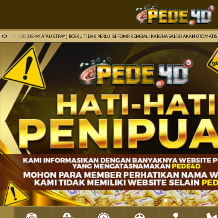
AN QRIS(HSPAY ATAU ETPAY ) BOSKU TIDAK PERLU ISI FOMR KEMBALI KARENA SALDO AKAN OTOMATIS MAS