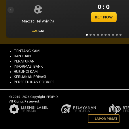
0 : 0
Previous
BET NOW
l Aviv (n)
CSK
5
0.65
-0.
TENTANG KAMI
BANTUAN
PERATURAN
INFORMASI BANK
HUBUNGI KAMI
KEBIJAKAN PRIVASI
PERSETUJUAN COOKIES
© 2015 - 2026 Copyright PEDE4D.
All Rights Reserved.
LAPOR PUSAT