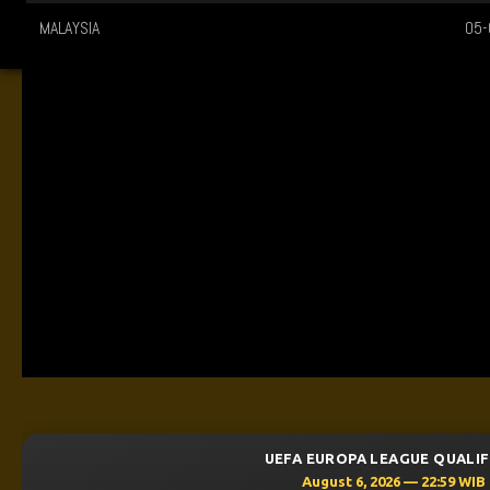
MALAYSIA
05-
UEFA EUROPA LEAGUE QUALIFIERS
August 6, 2026 — 22:59 WIB