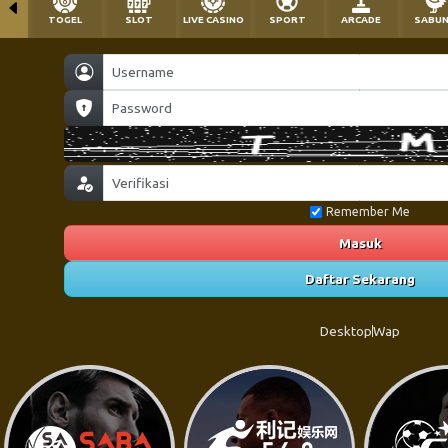
TOGEL
SLOT
LIVE CASINO
SPORT
ARCADE
SABU
Remember Me
Masuk
Daftar Sekarang
Desktop
Wap