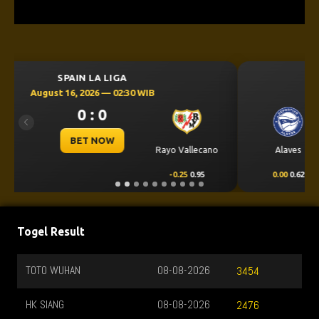
untuk semua promosi dan pembatalannya.
Barang siapa yang menyimpang dari ketentuan promosi akan didiskualifikasi, y
Perusahaan berhak menutup promosi apapun kapan saja dan untuk alasan apa
Promosi tidak bisa digabungkan dengan promosi lain yang ditawarkan.
Promosi terbatas untuk satu Anggota dengan satu (1) Nama Lengkap sesuai deng
Penarikan dana akan melalui audit dan/atau pemeriksaan/verifikasi identitas 
SPAIN LA LIGA
identifikasi pribadi, alamat, umur dan/atau bukti transaksi deposit, bukti per
waktu 72 jam setelah pengajuan dilakukan bisa mengakibatkan dana bonus dan
August 16, 2026 — 00:30 WIB
Kami sebagai penyelenggara berhak untuk menunda, membatalkan, atau menga
0 : 0
indikasi Pencari Bonus (Bonus Hunter), Penyalahgunaan Bonus (Bonus Abuser),
Previous
Next
BET NOW
Alaves
Getafe
0.00
0.62
0.00
-0.72
Togel Result
TOTO WUHAN
08-08-2026
3454
HK SIANG
08-08-2026
2476