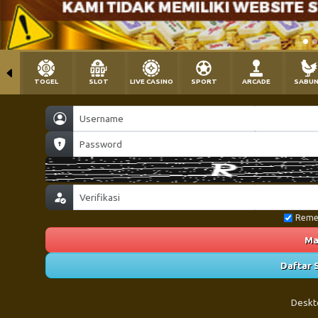
TOGEL
SLOT
LIVE CASINO
SPORT
ARCADE
SABU
Reme
Ma
Daftar 
Deskt