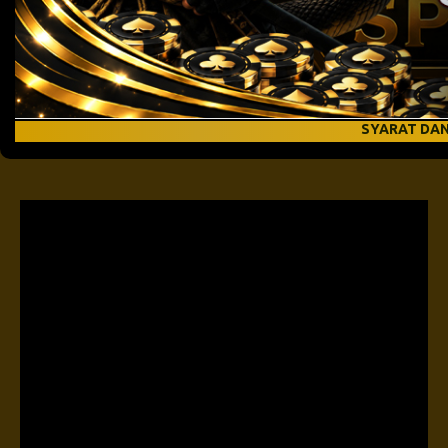
Bonus Cashback 5% akan di bagikan setiap Hari Senin, berlaku untuk semua per
Bonus Cashback Mingguan ini tidak dapat di claim lebih awal.
Bonus akan langsung di tambahkan kedalam User ID anda.
Bonus ini tidak dapat digabungkan dengan promosi lainnya.
Tidak ada Maksimum Cashback.
Bonus Cashback hanya di bagikan kepada player yang mengalami kekalahan pad
Jika ditemukan indikasi kecurangan dalam bentuk apapun, maka bonus akan di
BONUS REFERAL 1% ALL GAMES
NB : Syarat dan Ketentuan bonus berlaku.
SYARAT DAN KETENTUAN PEDE4D
BONUS REFERAL 1%
Anda akan mendapatkan Bonus Referal: Setiap Player anda melakukan betting.
Promosi dan bonus adalah sebagai hadiah untuk pemain yang kami hargai – Ka
dengan cara apapun. Kami berhak untuk menutup atau membatalkan bonus unt
terdapat penyalahgunaan system bonus dengan cara apapun maka kami berhak
lain yang bersangkutan dengan pemain tersebut.
Penentuan tentang penyalahgunaan bonus adalah menurut kebijakan perusaha
tidak terbatas contoh dibawah ini:
Melakukan taruhan dana bonus pada permainan yang tidak ditentukan.
Dengan strategi memiliki akun lebih dari satu / strategy menggunakan prox
Strategi taruhan lintas platform.
Permainan atau taruhan dengan cara arbitrase.
Strategi taruhan lapis dua.
Strategi mengumplikan bonus.
Menggunakan VPN atau menyembunyikan alamat IP.
Afiliasi CPA atau penyalahgunaan dengan pembagian keuntungan.
Perusahaan berhak melakukan tinjauan mengenai catatan transaksi pemain dari
yang mendapatkan keuntungan dengan berpartisipasi atau menggunakan strat
maka kami berhak untuk menarik dana bonus dan semua kemenangannya.
Perusahaan berhak menolak partisipasi untuk promosi apapun, menetapkan krit